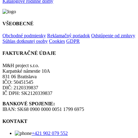
Katalógové rodinné domy
VŠEOBECNÉ
Obchodné podmienky
Reklamačný poriadok
Odstúpenie od zmluvy
Súhlas dotknutej osoby
Cookies
GDPR
FAKTURAČNÉ ÚDAJE
M&H project s.r.o.
Karpatské námestie 10A
831 06 Bratislava
IČO: 50451545
DIČ: 2120339837
IČ DPH: SK2120339837
BANKOVÉ SPOJENIE:
IBAN: SK68 0900 0000 0051 1799 6975
KONTAKT
+421 902 079 552