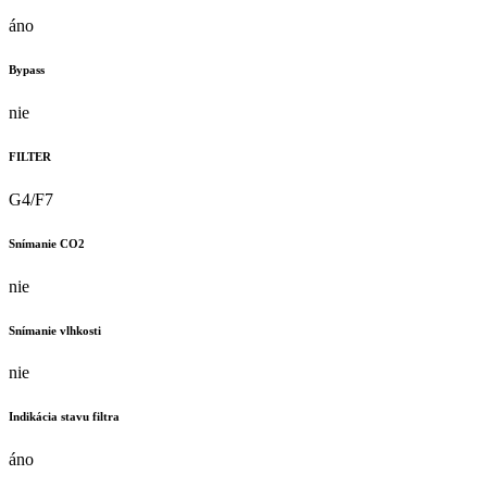
áno
Bypass
nie
FILTER
G4/F7
Snímanie CO2
nie
Snímanie vlhkosti
nie
Indikácia stavu filtra
áno