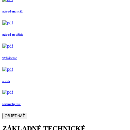
návod-montáž
návod-použitie
vyhlásenie
štítok
technický list
OBJEDNAŤ
ZÁKLADNÉ TECHNICKÉ