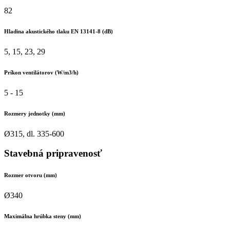
82
Hladina akustického tlaku EN 13141-8 (dB)
5, 15, 23, 29
Príkon ventilátorov (W/m3/h)
5 - 15
Rozmery jednotky (mm)
Ø315, dl. 335-600
Stavebná pripravenosť
Rozmer otvoru (mm)
Ø340
Maximálna hrúbka steny (mm)