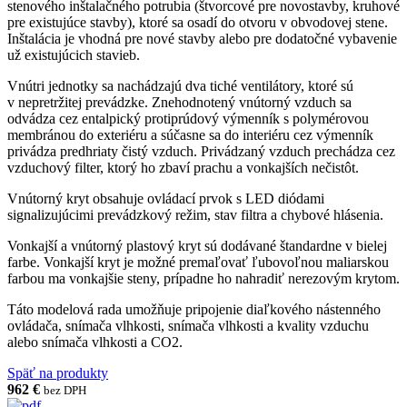
stenového inštalačného potrubia (štvorcové pre novostavby, kruhové
pre existujúce stavby), ktoré sa osadí do otvoru v obvodovej stene.
Inštalácia je vhodná pre nové stavby alebo pre dodatočné vybavenie
už existujúcich stavieb.
Vnútri jednotky sa nachádzajú dva tiché ventilátory, ktoré sú
v nepretržitej prevádzke. Znehodnotený vnútorný vzduch sa
odvádza cez entalpický protiprúdový výmenník s polymérovou
membránou do exteriéru a súčasne sa do interiéru cez výmenník
privádza predhriaty čistý vzduch. Privádzaný vzduch prechádza cez
vzduchový filter, ktorý ho zbaví prachu a vonkajších nečistôt.
Vnútorný kryt obsahuje ovládací prvok s LED diódami
signalizujúcimi prevádzkový režim, stav filtra a chybové hlásenia.
Vonkajší a vnútorný plastový kryt sú dodávané štandardne v bielej
farbe. Vonkajší kryt je možné premaľovať ľubovoľnou maliarskou
farbou ma vonkajšie steny, prípadne ho nahradiť nerezovým krytom.
Táto modelová rada umožňuje pripojenie diaľkového nástenného
ovládača, snímača vlhkosti, snímača vlhkosti a kvality vzduchu
alebo snímača vlhkosti a CO2.
Späť na produkty
962 €
bez DPH