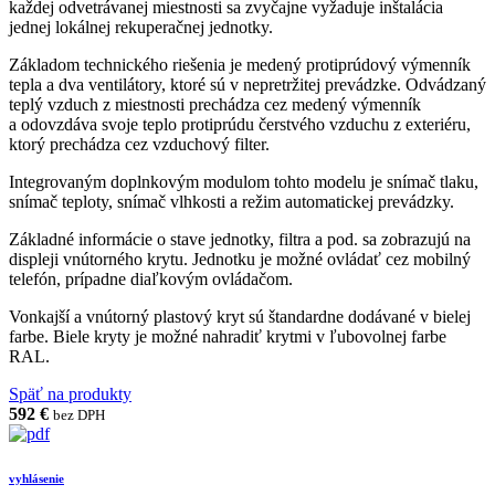
každej odvetrávanej miestnosti sa zvyčajne vyžaduje inštalácia
jednej lokálnej rekuperačnej jednotky.
Základom technického riešenia je medený protiprúdový výmenník
tepla a dva ventilátory, ktoré sú v nepretržitej prevádzke. Odvádzaný
teplý vzduch z miestnosti prechádza cez medený výmenník
a odovzdáva svoje teplo protiprúdu čerstvého vzduchu z exteriéru,
ktorý prechádza cez vzduchový filter.
Integrovaným doplnkovým modulom tohto modelu je snímač tlaku,
snímač teploty, snímač vlhkosti a režim automatickej prevádzky.
Základné informácie o stave jednotky, filtra a pod. sa zobrazujú na
displeji vnútorného krytu. Jednotku je možné ovládať cez mobilný
telefón, prípadne diaľkovým ovládačom.
Vonkajší a vnútorný plastový kryt sú štandardne dodávané v bielej
farbe. Biele kryty je možné nahradiť krytmi v ľubovolnej farbe
RAL.
Späť na produkty
592 €
bez DPH
vyhlásenie