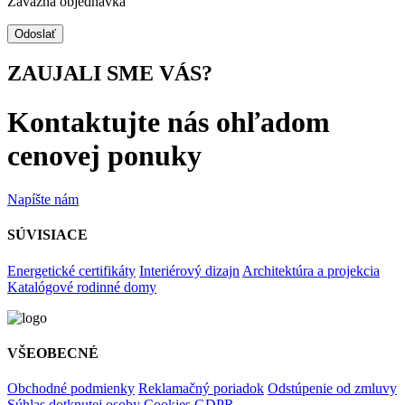
Záväzná objednávka
Odoslať
ZAUJALI SME VÁS?
Kontaktujte nás ohľadom
cenovej ponuky
Napíšte nám
SÚVISIACE
Energetické certifikáty
Interiérový dizajn
Architektúra a projekcia
Katalógové rodinné domy
VŠEOBECNÉ
Obchodné podmienky
Reklamačný poriadok
Odstúpenie od zmluvy
Súhlas dotknutej osoby
Cookies
GDPR