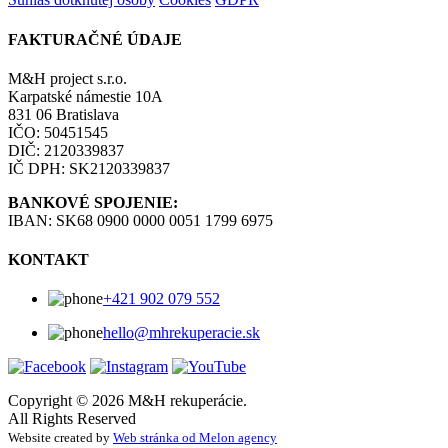
FAKTURAČNÉ ÚDAJE
M&H project s.r.o.
Karpatské námestie 10A
831 06 Bratislava
IČO: 50451545
DIČ: 2120339837
IČ DPH: SK2120339837
BANKOVÉ SPOJENIE:
IBAN: SK68 0900 0000 0051 1799 6975
KONTAKT
+421 902 079 552
hello@mhrekuperacie.sk
Copyright © 2026 M&H rekuperácie.
All Rights Reserved
Website created by
Web stránka od Melon agency