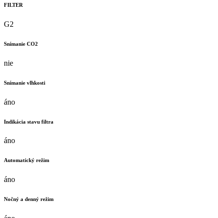
FILTER
G2
Snímanie CO2
nie
Snímanie vlhkosti
áno
Indikácia stavu filtra
áno
Automatický režim
áno
Nočný a denný režim