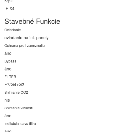
Krytie
IP X4
Stavebné Funkcie
Ovládanie
ovládanie na int. panely
Ochrana proti zamrznutiu
áno
Bypass
áno
FILTER
F7/G4+G2
Snímanie CO2
nie
Snímanie vlhkosti
áno
Indikácia stavu filtra
áno