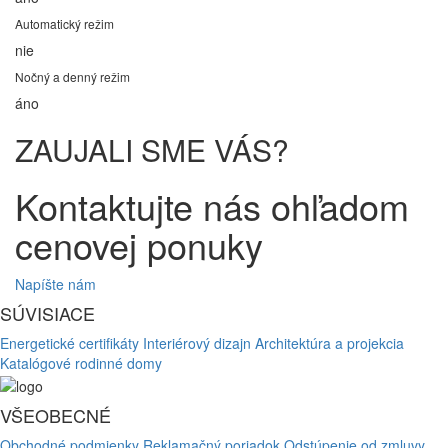
Automatický režim
nie
Nočný a denný režim
áno
ZAUJALI SME VÁS?
Kontaktujte nás ohľadom
cenovej ponuky
Napíšte nám
SÚVISIACE
Energetické certifikáty
Interiérový dizajn
Architektúra a projekcia
Katalógové rodinné domy
VŠEOBECNÉ
Obchodné podmienky
Reklamačný poriadok
Odstúpenie od zmluvy