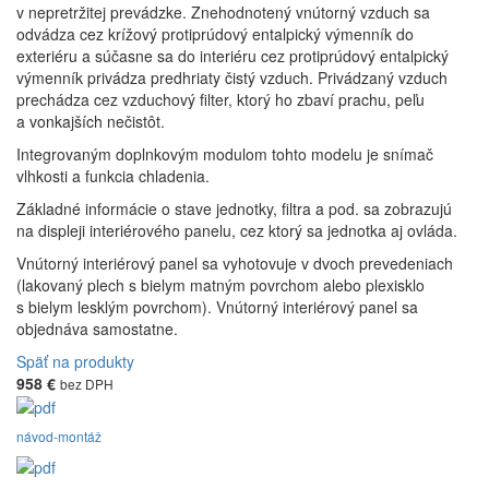
v nepretržitej prevádzke. Znehodnotený vnútorný vzduch sa
odvádza cez krížový protiprúdový entalpický výmenník do
exteriéru a súčasne sa do interiéru cez protiprúdový entalpický
výmenník privádza predhriaty čistý vzduch. Privádzaný vzduch
prechádza cez vzduchový filter, ktorý ho zbaví prachu, peľu
a vonkajších nečistôt.
Integrovaným doplnkovým modulom tohto modelu je snímač
vlhkosti a funkcia chladenia.
Základné informácie o stave jednotky, filtra a pod. sa zobrazujú
na displeji interiérového panelu, cez ktorý sa jednotka aj ovláda.
Vnútorný interiérový panel sa vyhotovuje v dvoch prevedeniach
(lakovaný plech s bielym matným povrchom alebo plexisklo
s bielym lesklým povrchom). Vnútorný interiérový panel sa
objednáva samostatne.
Späť na produkty
958 €
bez DPH
návod-montáž