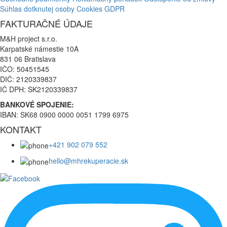
Súhlas dotknutej osoby
Cookies
GDPR
FAKTURAČNÉ ÚDAJE
M&H project s.r.o.
Karpatské námestie 10A
831 06 Bratislava
IČO: 50451545
DIČ: 2120339837
IČ DPH: SK2120339837
BANKOVÉ SPOJENIE:
IBAN: SK68 0900 0000 0051 1799 6975
KONTAKT
+421 902 079 552
hello@mhrekuperacie.sk