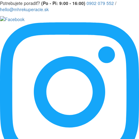
Potrebujete poradiť?
(Po - Pi: 9:00 - 16:00)
0902 079 552
/
hello@mhrekuperacie.sk